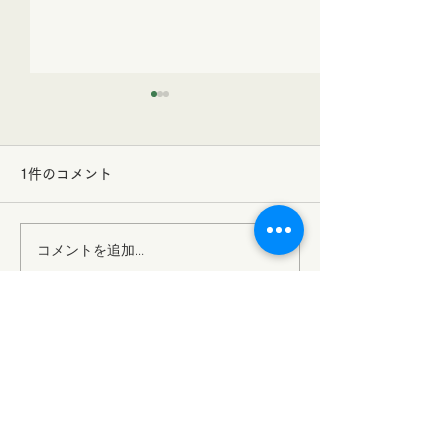
1件のコメント
17穀の恵み食パン
大葉薫るリング
コメントを追加…
最新順
cawimayufek248
7月31日
落語は日本の伝統芸能ですが、現代の楽しみ
方として のような新しいエンターテイメン
トとどう融合するのかが興味深いです。参加